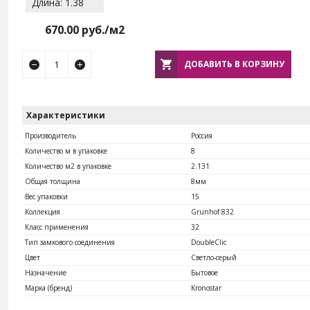
Длина: 1.38
670.00
руб./м2
ДОБАВИТЬ В КОРЗИНУ
Характеристики
Производитель
Россия
Количество м в упаковке
8
Количество м2 в упаковке
2.131
Общая толщина
8мм
Вес упаковки
15
Коллекция
Grunhof 832
Класс применения
32
Тип замкового соединения
DoubleClic
Цвет
Светло-серый
Назначение
Бытовое
Марка (бренд)
Kronostar