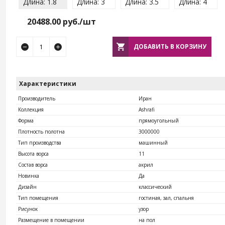
Длина: 1.8
Длина: 3
Длина: 3.5
Длина: 4
20488.00
руб./шт
ДОБАВИТЬ В КОРЗИНУ
Характеристики
Производитель
Иран
Коллекция
Ashrafi
Форма
прямоугольный
Плотность полотна
3000000
Тип производства
машинный
Высота ворса
11
Состав ворса
акрил
Новинка
Да
Дизайн
классический
Тип помещения
гостиная, зал, спальня
Рисунок
узор
Размещение в помещении
на пол