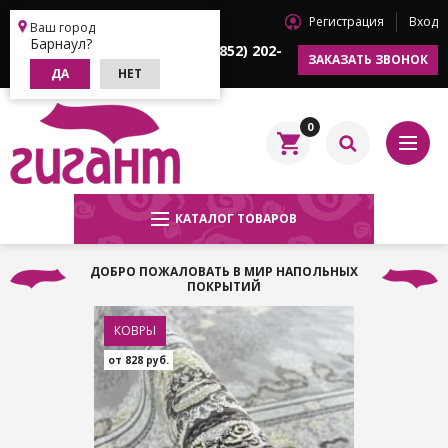
Регистрация
Вход
Барнаул
Ваш город
Барнаул?
+7 (3852) 202-
+7 (3852) 202-
ЗАКАЗАТЬ ЗВОНОК
622
633
ДА
НЕТ
0
КАТАЛОГ ТОВАРОВ
ДОБРО ПОЖАЛОВАТЬ В МИР НАПОЛЬНЫХ
ПОКРЫТИЙ
КОВРЫ
от 828 руб.