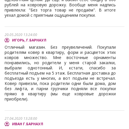
рублей на ковровую дорожку. Вообще меня надпись
привлекла: "Без торга товар не продаём". В итоге
уехал домой с приятным ощущением покупки.
20.05.2020 13:24:00
ИГОРЬ, Г.БАРНАУЛ
Отличный магазин. Без преувеличений. Покупали
родителям ковер в квартиру, форм и расцветок этих
ковров множество. Мне восточные орнаменты
понравились, но родители у меня старой закалки,
выбрали однотонный. И, кстати, спасибо за
бесплатный подъем на 5 этаж. Бесплатная доставка до
подъезда есть у многих, а вот подъем не встречал.
Ковер привезли, пока родители одни были дома, дом
без лифта, и парни грузчики подняли все покупки
прямо в квартиру (мы еще ковровые дорожки
приобрели).
27.04.2020 13:28:00
ИВАН Г.БАРНАУЛ