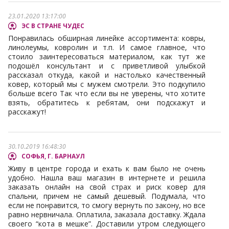
23.01.2020 13:17:00
ЭС В СТРАНЕ ЧУДЕС
Понравилась обширная линейке ассортимента: ковры,
линолеумы, ковролин и т.п. И самое главное, что
стоило заинтересоваться материалом, как тут же
подошёл консультант и с приветливой улыбкой
рассказал откуда, какой и настолько качественный
ковер, который мы с мужем смотрели. Это подкупило
больше всего Так что если вы не уверены, что хотите
взять, обратитесь к ребятам, они подскажут и
расскажут!
30.10.2019 16:48:30
СОФЬЯ, Г. БАРНАУЛ
Живу в центре города и ехать к вам было не очень
удобно. Нашла ваш магазин в интернете и решила
заказать онлайн на свой страх и риск ковер для
спальни, причем не самый дешевый. Подумала, что
если не понравится, то смогу вернуть по закону, но все
равно нервничала. Оплатила, заказала доставку. Ждала
своего “кота в мешке”. Доставили утром следующего