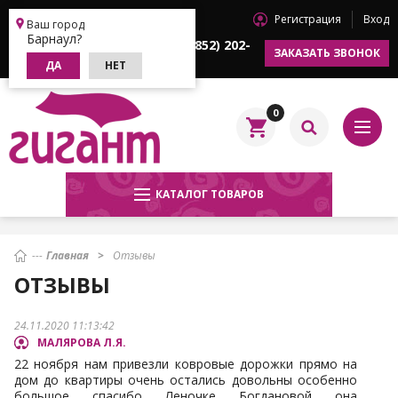
Регистрация
Вход
Барнаул
Ваш город
Барнаул?
+7 (3852) 202-
+7 (3852) 202-
ЗАКАЗАТЬ ЗВОНОК
622
633
ДА
НЕТ
0
КАТАЛОГ ТОВАРОВ
Главная
Отзывы
ОТЗЫВЫ
24.11.2020 11:13:42
МАЛЯРОВА Л.Я.
22 ноября нам привезли ковровые дорожки прямо на
дом до квартиры очень остались довольны особенно
большое спасибо Леночке Богдановой она