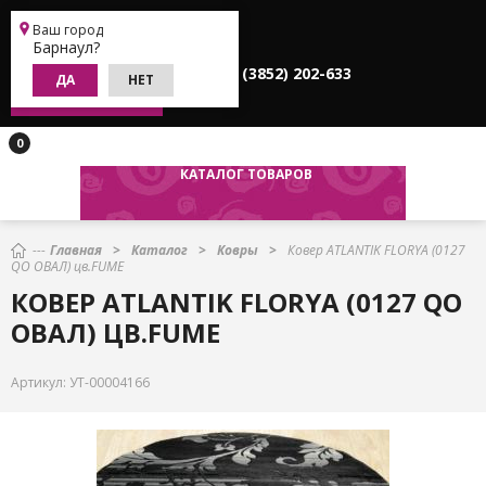
Барнаул
Ваш город
Регистрация
Вход
Барнаул?
+7 (3852) 202-622
+7 (3852) 202-633
ДА
НЕТ
ЗАКАЗАТЬ ЗВОНОК
0
КАТАЛОГ ТОВАРОВ
Главная
Каталог
Ковры
Ковер ATLANTIK FLORYA (0127
QO ОВАЛ) цв.FUME
КОВЕР ATLANTIK FLORYA (0127 QO
ОВАЛ) ЦВ.FUME
Артикул:
УТ-00004166