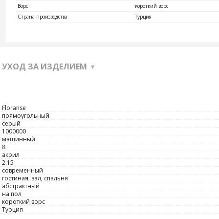
Ворс
короткий ворс
Страна производства
Турция
УХОД ЗА ИЗДЕЛИЕМ
Floranse
прямоугольный
серый
1000000
машинный
8
акрил
2.15
современный
гостиная, зал, спальня
абстрактный
на пол
короткий ворс
Турция