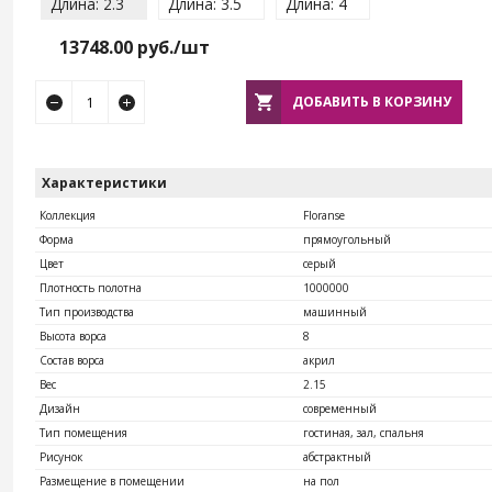
Длина: 2.3
Длина: 3.5
Длина: 4
13748.00
руб./шт
ДОБАВИТЬ В КОРЗИНУ
Характеристики
Коллекция
Floranse
Форма
прямоугольный
Цвет
серый
Плотность полотна
1000000
Тип производства
машинный
Высота ворса
8
Состав ворса
акрил
Вес
2.15
Дизайн
современный
Тип помещения
гостиная, зал, спальня
Рисунок
абстрактный
Размещение в помещении
на пол