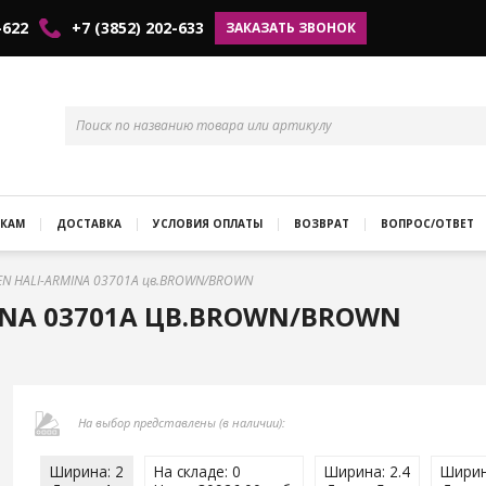
-622
+7 (3852) 202-633
ЗАКАЗАТЬ ЗВОНОК
КАМ
ДОСТАВКА
УСЛОВИЯ ОПЛАТЫ
ВОЗВРАТ
ВОПРОС/ОТВЕТ
EN HALI-ARMINA 03701A цв.BROWN/BROWN
INA 03701A ЦВ.BROWN/BROWN
На выбор представлены (в наличии):
Ширина: 2
На складе: 0
Ширина: 2.4
Ширин