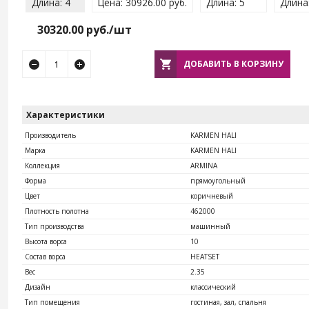
Длина: 4
Цена: 30926.00 руб.
Длина: 5
Длина:
30320.00
руб./шт
ДОБАВИТЬ В КОРЗИНУ
Характеристики
Производитель
KARMEN HALI
Марка
KARMEN HALI
Коллекция
ARMINA
Форма
прямоугольный
Цвет
коричневый
Плотность полотна
462000
Тип производства
машинный
Высота ворса
10
Состав ворса
HEATSET
Вес
2.35
Дизайн
классический
Тип помещения
гостиная, зал, спальня