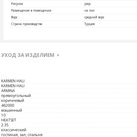
Рисунок
узор
Размещение в помещении
на пол
Ворс
средний ворс
Страна производства
Турция
УХОД ЗА ИЗДЕЛИЕМ
KARMEN HALI
KARMEN HALI
ARMINA
прямоугольный
коричневый
462000
машинный
10
HEATSET
2.35
классический
гостиная, зал, спальня