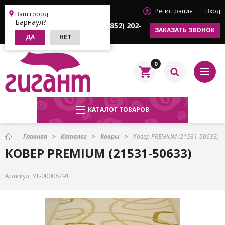
Регистрация
Вход
Барнаул
Ваш город
Барнаул?
+7 (3852) 202-
+7 (3852) 202-
ЗАКАЗАТЬ ЗВОНОК
622
633
ДА
НЕТ
0
КАТАЛОГ ТОВАРОВ
Главная
Каталог
Ковры
Ковер PREMIUM (21531-50633)
КОВЕР PREMIUM (21531-50633)
Артикул:
УТ-00008791