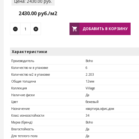
Цена: 2430.00 руб.
2430.00
руб./м2
ДОБАВИТЬ В КОРЗИНУ
Характеристики
Производитель
Boho
Количество м в упаковке
6
Количество м2 в упаковке
2.203
Общая толщина
12мм
Коллекция
Village
Наличие фаски
Да
Цвет
бежевый
Назначение
квартира,офис,дом
Класс износостойкости
34
Марка (бренд)
Boho
Влагостойкость
Да
Для теплого пола
Да