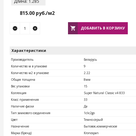
Длина: 1.285
815.00
руб./м2
ДОБАВИТЬ В КОРЗИНУ
Характеристики
Производитель
Беларусь
Количество м в упаковке
9
Количество м2 в упаковке
2.22
Общая толщина
8мм
Вес упаковки
15
Коллекция
Super Natural Classic v4 833
Класс применения
33
Наличие фаски
Да
Тип замкового соединения
1clic2go
Цвет
Темно-серый
Назначение
Бытовое,коммерческое
Марка (бренд)
Kronospan