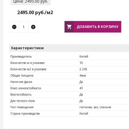
Цена: 2495.00 руб.
2495.00
руб./м2
ДОБАВИТЬ В КОРЗИНУ
Характеристики
Производитель
Китай
Количество м в упаковке
10
Количество м2 в упаковке
2.245
Общая толщина
4мм
Наличие фаски
Да
Класс износостойкости
43
Влагостойкость
Да
Для теплого пола
Да
Тип помещения
гостиная, зал, спальня
Страна производства
Китай