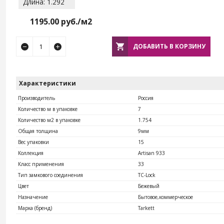
Длина: 1.292
1195.00
руб./м2
ДОБАВИТЬ В КОРЗИНУ
Характеристики
Производитель
Россия
Количество м в упаковке
7
Количество м2 в упаковке
1.754
Общая толщина
9мм
Вес упаковки
15
Коллекция
Artisan 933
Класс применения
33
Тип замкового соединения
TС-Lock
Цвет
Бежевый
Назначение
Бытовое,коммерческое
Марка (бренд)
Tarkett