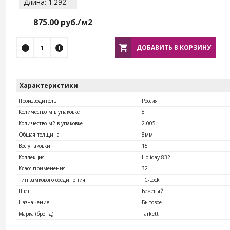
Длина: 1.292
875.00
руб./м2
ДОБАВИТЬ В КОРЗИНУ
Характеристики
Производитель
Россия
Количество м в упаковке
8
Количество м2 в упаковке
2.005
Общая толщина
8мм
Вес упаковки
15
Коллекция
Holiday 832
Класс применения
32
Тип замкового соединения
TС-Lock
Цвет
Бежевый
Назначение
Бытовое
Марка (бренд)
Tarkett