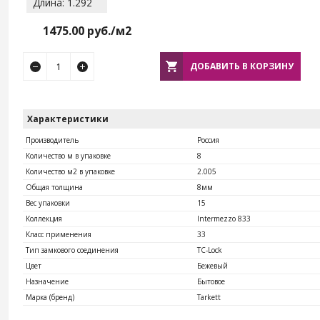
Длина: 1.292
1475.00
руб./м2
ДОБАВИТЬ В КОРЗИНУ
Характеристики
Производитель
Россия
Количество м в упаковке
8
Количество м2 в упаковке
2.005
Общая толщина
8мм
Вес упаковки
15
Коллекция
Intermezzo 833
Класс применения
33
Тип замкового соединения
TС-Lock
Цвет
Бежевый
Назначение
Бытовое
Марка (бренд)
Tarkett