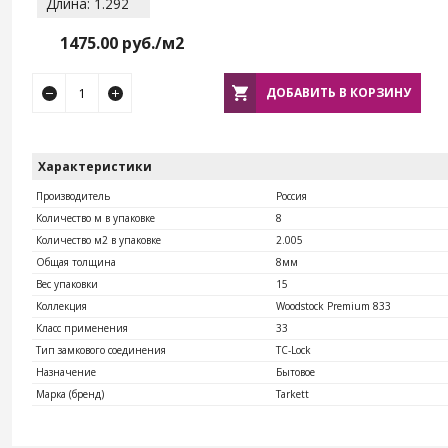
Длина: 1.292
1475.00
руб./м2
ДОБАВИТЬ В КОРЗИНУ
Характеристики
Производитель
Россия
Количество м в упаковке
8
Количество м2 в упаковке
2.005
Общая толщина
8мм
Вес упаковки
15
Коллекция
Woodstock Premium 833
Класс применения
33
Тип замкового соединения
TС-Lock
Назначение
Бытовое
Марка (бренд)
Tarkett