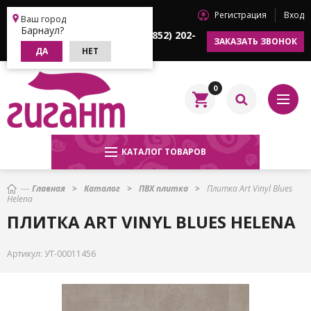
Регистрация
Вход
Барнаул
Ваш город
Барнаул?
+7 (3852) 202-
+7 (3852) 202-
ЗАКАЗАТЬ ЗВОНОК
622
633
ДА
НЕТ
0
КАТАЛОГ ТОВАРОВ
Главная
Каталог
ПВХ плитка
Плитка Art Vinyl Blues
Helena
ПЛИТКА ART VINYL BLUES HELENA
Артикул:
УТ-00011456